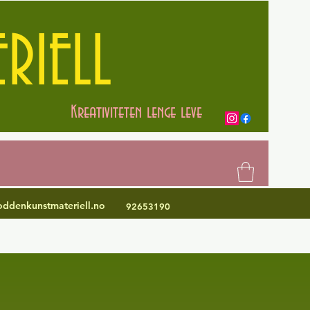
RIELL
Kreativiteten lenge leve
ddenkunstmateriell.no
92653190