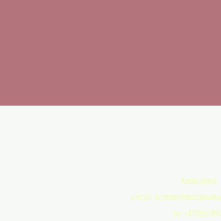
ikke være i stand til å gjøre noen ordre på n
Du kan fritt returnere uåpnede 
7.1 Force majeure Force majeure omhandler si
leveranser og andre omstendigheter når parten
Kontakt oss helst på
Vi ønsk
7.2 Endring av kjøpsvilkår
Vi bru
7.4 Tvister og lover Norsk lov skal
Konta
Du godtar betingelsene våre når du handler i
Li
Kundeservice
e-post:
kontakt@nesoddenkun
tlf +47926531