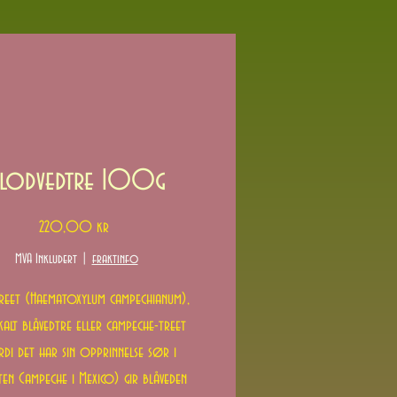
lodvedtre 100g
Pris
220,00 kr
MVA Inkludert
|
fraktinfo
reet (Haematoxylum campechianum),
alt blåvedtre eller campeche-treet
di det har sin opprinnelse sør i
ten Campeche i Mexico) gir blåveden