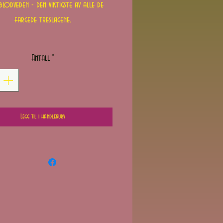
blodveden - den viktigste av alle de
fargede treslagene.
Antall
*
Legg til i handlekurv