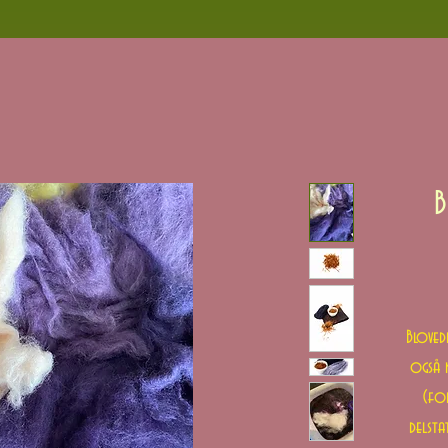
B
Bloved
også k
(for
delsta