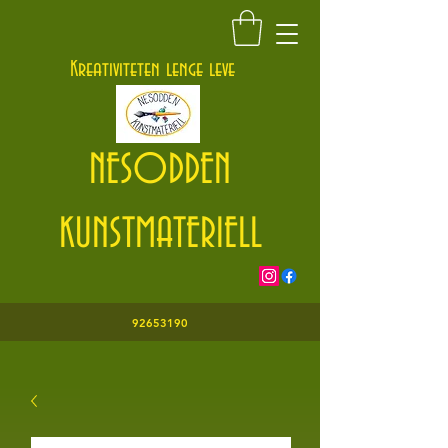
Kontakt@nesoddenkunstmateriell.no
Kreativiteten lenge leve
NESODDEN
KUNSTMATERIELL
92653190