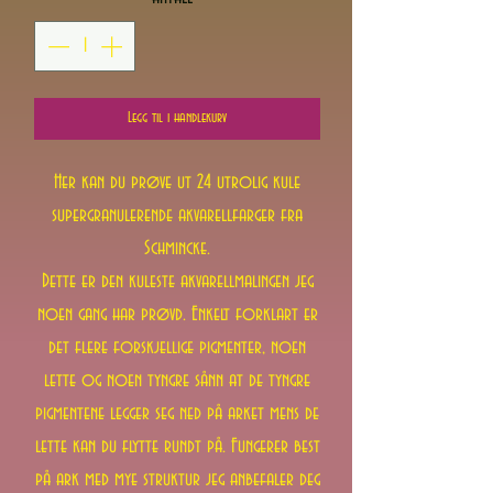
Legg til i handlekurv
Her kan du prøve ut 24 utrolig kule
supergranulerende akvarellfarger fra
Schmincke.
Dette er den kuleste akvarellmalingen jeg
noen gang har prøvd. Enkelt forklart er
det flere forskjellige pigmenter, noen
lette og noen tyngre sånn at de tyngre
pigmentene legger seg ned på arket mens de
lette kan du flytte rundt på. Fungerer best
på ark med mye struktur jeg anbefaler deg