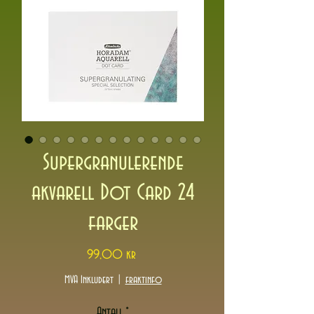
Supergranulerende
akvarell Dot Card 24
farger
Pris
99,00 kr
MVA Inkludert
|
fraktinfo
Antall
*