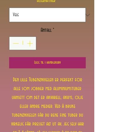
Alternativer
*
Antall
*
Legg til i handlekurv
Den lille Tubenøkkelen er perfekt for
alle som jobber med aluminiumstuber
uansett om det er akvarell, akryl, olje
eller andre medier. Ved å bruke
tubenøkkelen får du rene fine tuber du
virkelig får presset alt ut av, jeg selv har