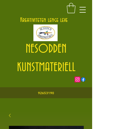
Kontakt@nesoddenkunstmateriell.no
Kreativiteten lenge leve
NESODDEN
KUNSTMATERIELL
92653190