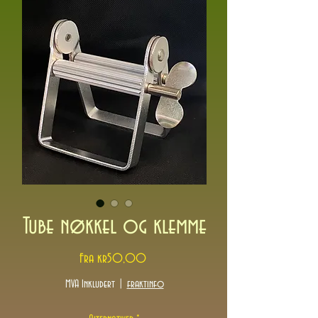
Tube nøkkel og klemme
Salgspris
Fra
kr50,00
MVA Inkludert
|
fraktinfo