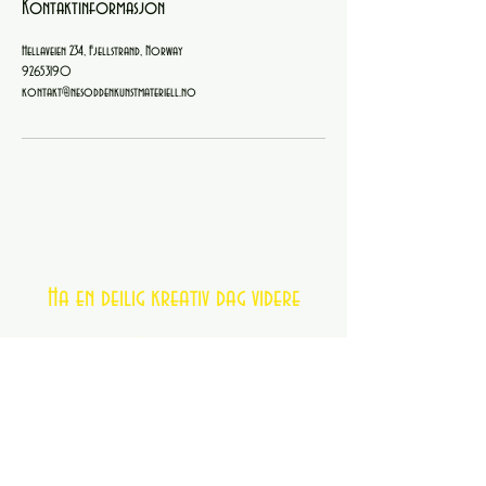
Kontaktinformasjon
Hellaveien 234, Fjellstrand, Norway
92653190
kontakt@nesoddenkunstmateriell.no
Ha en deilig kreativ dag videre
Kundeservice
e-post:
kontakt@nesoddenkunstmateriell.no
tlf
+4792653190
Vi gjør vårt beste for å svare deg innen 1