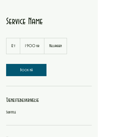
Service Name
1 900
norske
12 t
1
1 900 kr
Hellaveien
kroner
2
t
Book nå
Tjenestebeskrivelse
Subtitle