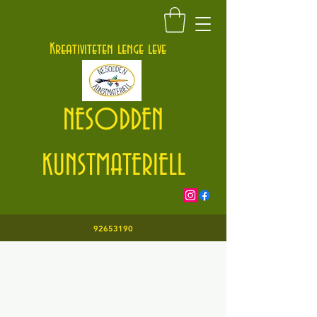
Kontakt@nesoddenkunstmateriell.no
Kreativiteten lenge leve
NESODDEN
KUNSTMATERIELL
92653190